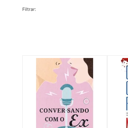
10
º
pasta catálogo