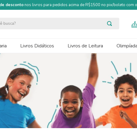
de desconto
nos livros para pedidos acima de R$1500 no pix/boleto com
ocê busca?
ria
Livros Didáticos
Livros de Leitura
Olimpíad