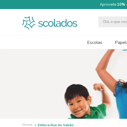
Aproveite
10% 
Olá, o que v
TERMOS MAIS BUSCADOS
1
º
quimica moderna
Escolas
Papela
2
º
massa modelar acrilex soft 500g
3
º
caneta
4
º
segundo semestre
5
º
papel cartão fosco 240g 50x70
6
º
cartolina dupla face
7
º
tinta guache 250ml
8
º
pincel
9
º
guache
Editora Rua do Sabão