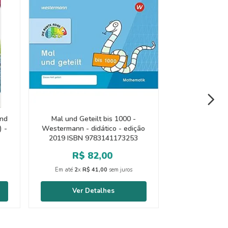
und
Mal und Geteilt bis 1000 -
) -
Westermann - didático - edição
2019 ISBN 9783141173253
R$
82
,
00
Em até
2
x
R$
41
,
00
sem juros