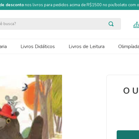
de desconto
nos livros para pedidos acima de R$1500 no pix/boleto com
ocê busca?
ria
Livros Didáticos
Livros de Leitura
Olimpíad
O U