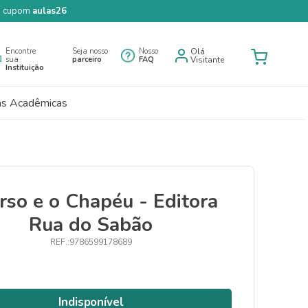
 o cupom
aulas26
Encontre
Seja nosso
Nosso
Olá
sua
parceiro
FAQ
Visitante
Instituição
as Acadêmicas
rso e o Chapéu - Editora
Rua do Sabão
9786599178689
Indisponível