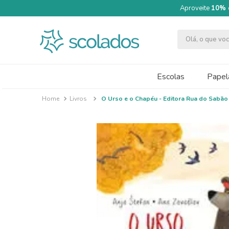
Aproveite
10% 
Olá, o que v
TERMOS MAIS BUSCADOS
1
º
quimica moderna
Escolas
Papela
2
º
segundo semestre
Livros
O Urso e o Chapéu - Editora Rua do Sabão
3
º
papel cartão fosco 240g 50x70
4
º
massa modelar acrilex soft 500g
5
º
caneta
6
º
cartolina dupla face
7
º
pincel
8
º
tinta guache 250ml
9
º
papel crepom 48cmx2m