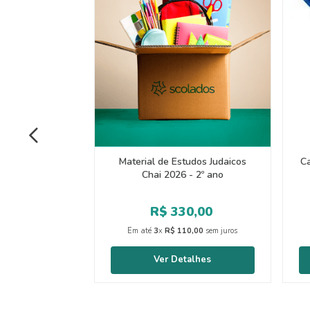
Material de Estudos Judaicos
Ca
Chai 2026 - 2º ano
R$
330
,
00
Em até
3
x
R$
110
,
00
sem juros