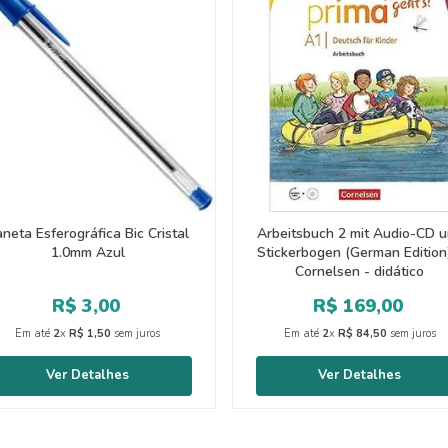
neta Esferográfica Bic Cristal
Arbeitsbuch 2 mit Audio-CD 
1.0mm Azul
Stickerbogen (German Edition
Cornelsen - didático
R$
3
,
00
R$
169
,
00
Em até
2
x
R$
1
,
50
sem juros
Em até
2
x
R$
84
,
50
sem juros