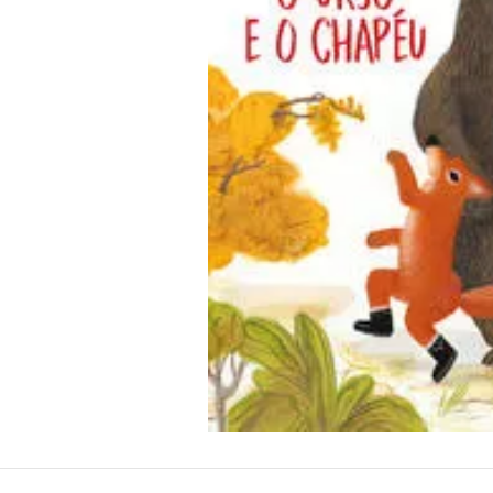
10
º
guache