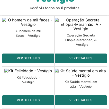
9
º
guache
Você viu todos os
6
produtos
10
º
pasta catálogo
O homem de mil
Operação Secreta
faces - Vestígio
Etiópia-Maranhão, A
- Vestígio
Kit Felicidade -
Kit Saúde mental em
Vestígio
alta - Vestígio