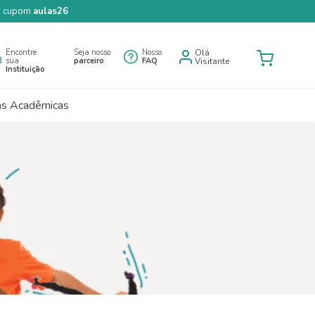
 o cupom
aulas26
Encontre
Seja nosso
Nosso
Olá
sua
parceiro
FAQ
Visitante
Instituição
as Acadêmicas