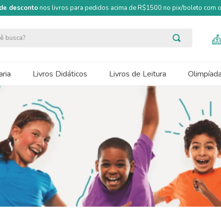
de desconto
nos livros para pedidos acima de R$1500 no pix/boleto com
ocê busca?
ria
Livros Didáticos
Livros de Leitura
Olimpíad