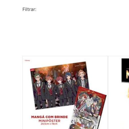
10
º
guache