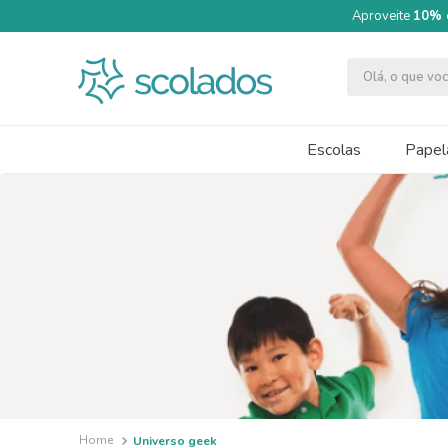
Aproveite
10% 
Olá, o que v
TERMOS MAIS BUSCADOS
1
º
quimica moderna
Escolas
Papela
2
º
papel cartão fosco 240g 50x70
3
º
segundo semestre
4
º
massa modelar acrilex soft 500g
5
º
caneta
6
º
cartolina dupla face
7
º
pincel
8
º
tinta guache 250ml
9
º
papel crepom 48cmx2m
Universo geek