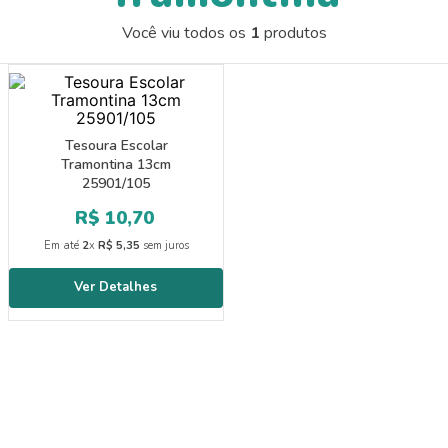
9
º
papel crepom 48cmx2m
Você viu todos os
1
produtos
10
º
guache
Tesoura Escolar
Tramontina 13cm
25901/105
R$
10
,
70
Em até
2
x
R$
5
,
35
sem juros