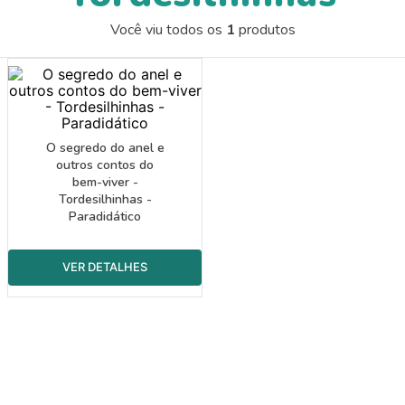
9
º
papel crepom 48cmx2m
Você viu todos os
1
produtos
10
º
guache
O segredo do anel e
outros contos do
bem-viver -
Tordesilhinhas -
Paradidático