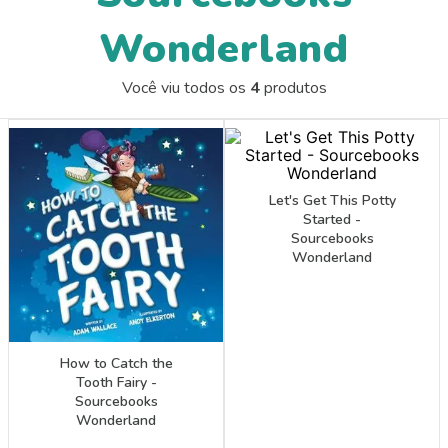
9
º
guache
Wonderland
10
º
papel crepom 48cmx2m
Você viu todos os
4
produtos
Let's Get This Potty
Started -
Sourcebooks
Wonderland
How to Catch the
Tooth Fairy -
Sourcebooks
Wonderland