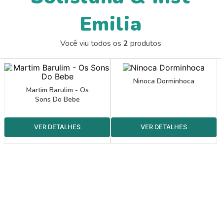
9
º
guache
Emilia
10
º
papel crepom 48cmx2m
Você viu todos os
2
produtos
Ninoca Dorminhoca
Martim Barulim - Os
Sons Do Bebe