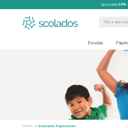
Aproveite
10% 
Olá, o que v
TERMOS MAIS BUSCADOS
1
º
quimica moderna
Escolas
Papela
2
º
segundo semestre
3
º
papel cartão fosco 240g 50x70
4
º
massa modelar acrilex soft 500g
5
º
caneta
6
º
cartolina dupla face
7
º
pincel
8
º
tinta guache 250ml
9
º
papel crepom 48cmx2m
Scholastic Paperbacks