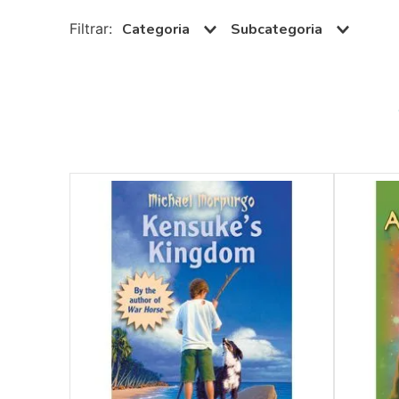
10
º
guache
Categoria
Subcategoria
Paradidáticos
Inglês