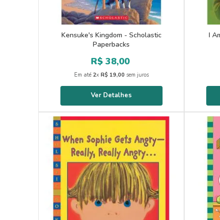
Kensuke's Kingdom - Scholastic
I A
Paperbacks
R$
38
,
00
Em até
2
x
R$
19
,
00
sem juros