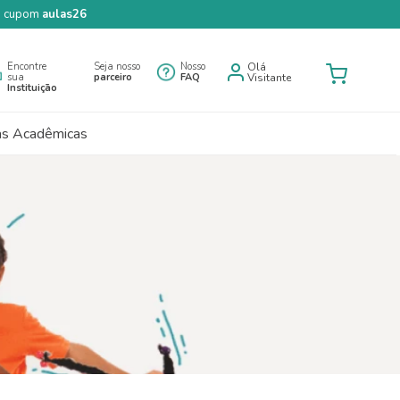
 o cupom
aulas26
Encontre
Seja nosso
Nosso
Olá
sua
parceiro
FAQ
Visitante
Instituição
as Acadêmicas