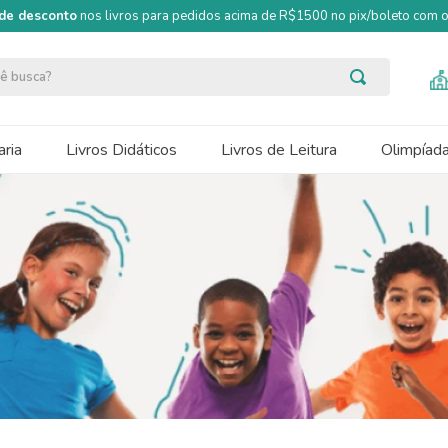
de desconto
nos livros para pedidos acima de R$1500 no pix/boleto com
ocê busca?
ria
Livros Didáticos
Livros de Leitura
Olimpíad