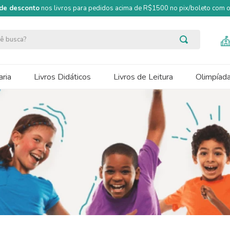
de desconto
nos livros para pedidos acima de R$1500 no pix/boleto com
ocê busca?
ria
Livros Didáticos
Livros de Leitura
Olimpíad