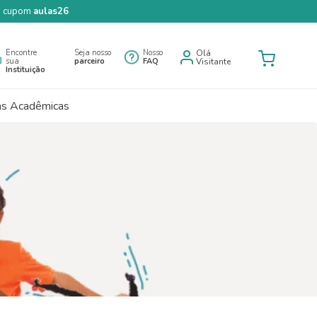
 o cupom
aulas26
Encontre
Seja nosso
Nosso
Olá
sua
parceiro
FAQ
Visitante
Instituição
as Acadêmicas