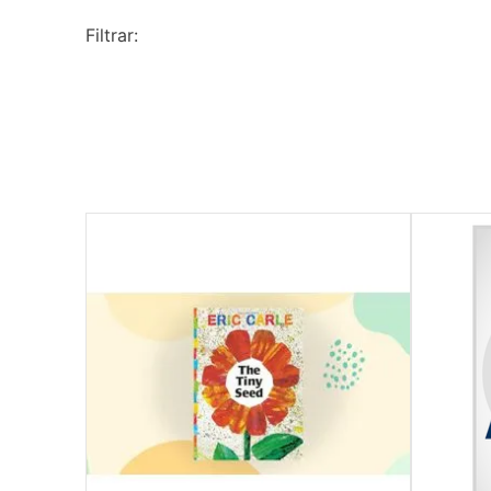
10
º
pincel escolar redondo amarelo