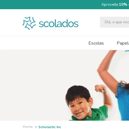
Aproveite
10% 
Olá, o que v
TERMOS MAIS BUSCADOS
1
º
quimica moderna
Escolas
Papela
2
º
segundo semestre
3
º
papel cartão fosco 240g 50x70
4
º
caneta
5
º
cartolina dupla face
6
º
massa modelar acrilex soft 500g
7
º
pincel
8
º
tinta guache 250ml
9
º
guache
Scholastic Inc