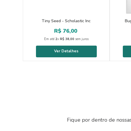
Tiny Seed - Scholastic Inc
Bug
R$
76
,
00
Em até
2
x
R$
38
,
00
sem juros
Fique por dentro de nossa