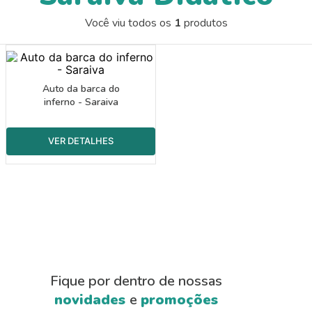
9
º
papel crepom 48cmx2m
Você viu todos os
1
produtos
10
º
guache
Auto da barca do
inferno - Saraiva
Fique por dentro de nossas
novidades
e
promoções