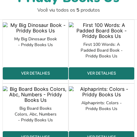
9
º
papel crepom 48cmx2m
Você viu todos os
5
produtos
10
º
guache
My Big Dinosaur Book
First 100 Words: A
- Priddy Books Us
Padded Board Book -
Priddy Books Us
Alphaprints: Colors -
Big Board Books
Priddy Books Us
Colors, Abc, Numbers
- Priddy Books Us