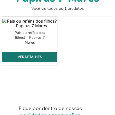
9
º
papel crepom 48cmx2m
Você viu todos os
1
produtos
10
º
guache
Pais ou reféns dos
filhos? - Papirus 7
Mares
Fique por dentro de nossas