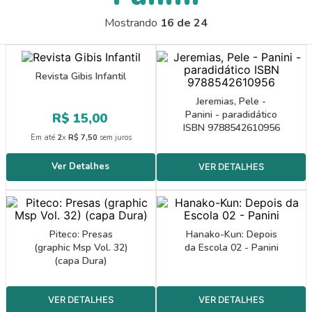
9
º
guache
Mostrando
16 de 24
10
º
pasta catálogo
Revista Gibis Infantil
Jeremias, Pele -
Panini - paradidático
R$
15
,
00
ISBN 9788542610956
Em até
2
x
R$
7
,
50
sem juros
Piteco: Presas
Hanako-Kun: Depois
(graphic Msp Vol. 32)
da Escola 02 - Panini
(capa Dura)