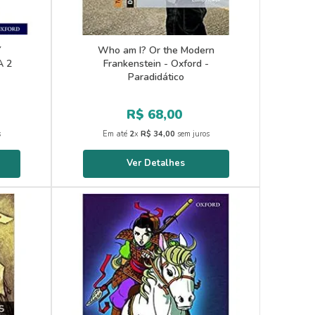
Y
Who am I? Or the Modern
A 2
Frankenstein - Oxford -
Paradidático
R$
68
,
00
s
Em até
2
x
R$
34
,
00
sem juros