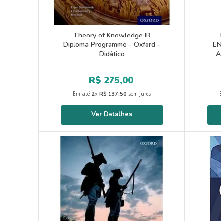
Theory of Knowledge IB
Diploma Programme - Oxford -
EN
Didático
A
R$
275
,
00
Em até
2
x
R$
137
,
50
sem juros