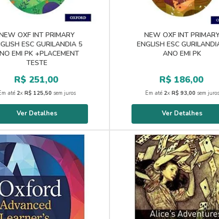
NEW OXF INT PRIMARY
NEW OXF INT PRIMAR
GLISH ESC GURILANDIA 5
ENGLISH ESC GURILANDI
NO EMI PK +PLACEMENT
ANO EMI PK
TESTE
R$
251
,
00
R$
186
,
00
Em até
2
x
R$
125
,
50
sem juros
Em até
2
x
R$
93
,
00
sem juro