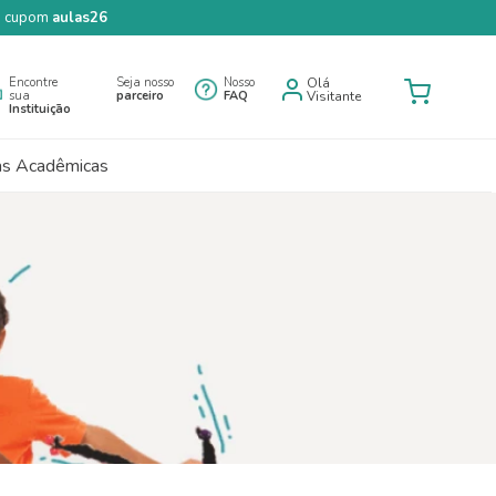
 o cupom
aulas26
Encontre
Seja nosso
Nosso
Olá
sua
parceiro
FAQ
Visitante
Instituição
as Acadêmicas