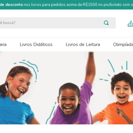
de desconto
nos livros para pedidos acima de R$1500 no pix/boleto com
ocê busca?
ria
Livros Didáticos
Livros de Leitura
Olimpíad