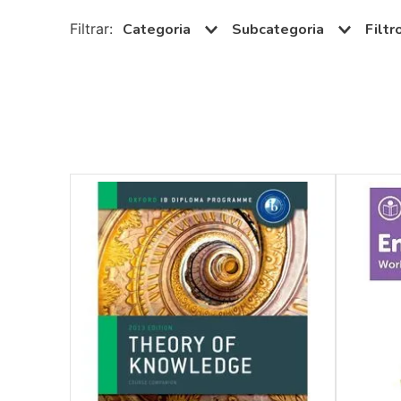
10
º
guache
Categoria
Subcategoria
Didáticos
Inglês
12 
Paradidáticos
Português
9 a
Alemão
15