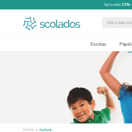
Aproveite
10% 
Olá, o que v
TERMOS MAIS BUSCADOS
1
º
quimica moderna
Escolas
Papela
2
º
segundo semestre
3
º
papel cartão fosco 240g 50x70
4
º
massa modelar acrilex soft 500g
5
º
caneta
6
º
cartolina dupla face
7
º
pincel
8
º
tinta guache 250ml
9
º
papel crepom 48cmx2m
Oxford