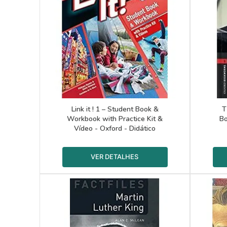
Link it ! 1 – Student Book &
T
Workbook with Practice Kit &
Bo
Vídeo - Oxford - Didático