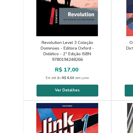
Revolution Level 3 Coleção
O
Dominoes - Editora Oxford -
Dic
Didático - 2ª Edição ISBN
9780194248266
R$
17
,
00
Em até
2
x
R$
8
,
50
sem juros