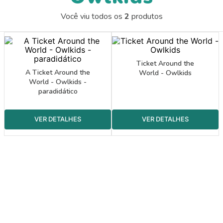
9
º
guache
Você viu todos os
2
produtos
10
º
pasta catálogo
Ticket Around the
A Ticket Around the
World - Owlkids
World - Owlkids -
paradidático