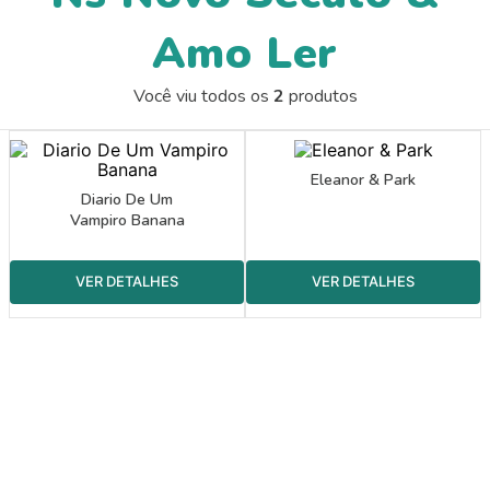
9
º
guache
Amo Ler
10
º
pincel escolar redondo amarelo
Você viu todos os
2
produtos
Eleanor & Park
Diario De Um
Vampiro Banana