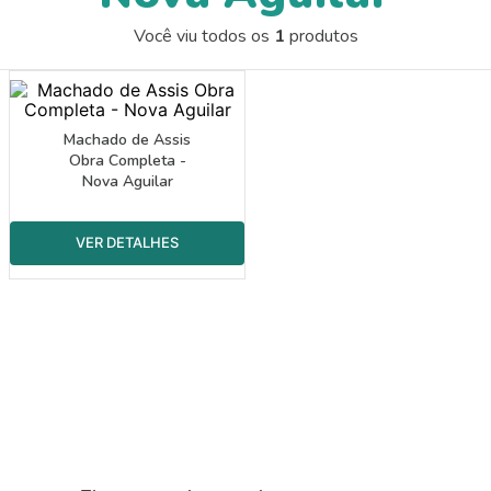
9
º
papel crepom 48cmx2m
Você viu todos os
1
produtos
10
º
guache
Machado de Assis
Obra Completa -
Nova Aguilar