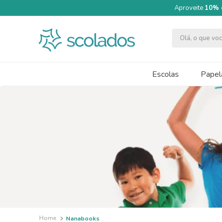
Aproveite
10% 
Olá, o que v
TERMOS MAIS BUSCADOS
1
º
quimica moderna
Escolas
Papela
2
º
papel cartão fosco 240g 50x70
3
º
segundo semestre
4
º
massa modelar acrilex soft 500g
5
º
caneta
6
º
cartolina dupla face
7
º
pincel
8
º
tinta guache 250ml
9
º
papel crepom 48cmx2m
Nanabooks