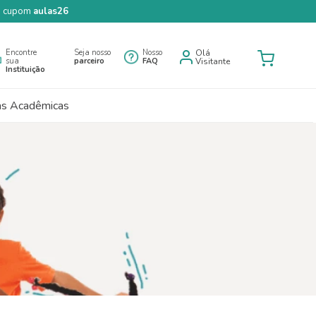
 o cupom
aulas26
Encontre
Seja nosso
Nosso
Olá
sua
parceiro
FAQ
Visitante
Instituição
as Acadêmicas