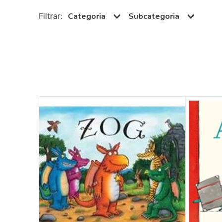
10
º
guache
Categoria
Subcategoria
Paradidáticos
Português