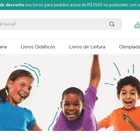
de desconto
nos livros para pedidos acima de R$1500 no pix/boleto com
ocê busca?
ria
Livros Didáticos
Livros de Leitura
Olimpíad