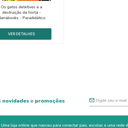
Os gatos detetives e a
destruição da horta -
anabooks - Paradidático
s
novidades
e
promoções
Uma loja online que nasceu para conectar pais, escolas e uma rede d