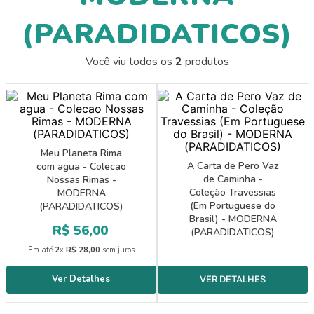
9
º
guache
(PARADIDATICOS)
10
º
bernoulli
Você viu todos os
2
produtos
Meu Planeta Rima
A Carta de Pero Vaz
com agua - Colecao
de Caminha -
Nossas Rimas -
Coleção Travessias
MODERNA
(Em Portuguese do
(PARADIDATICOS)
Brasil) - MODERNA
R$
56
,
00
(PARADIDATICOS)
Em até
2
x
R$
28
,
00
sem juros