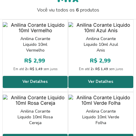
9
º
guache
Você viu todos os
6
produtos
10
º
pasta catálogo
Anilina Corante
Anilina Corante
Liquido 10ml
Liquido 10ml Azul
Vermelho
Anis
R$
2
,
99
R$
2
,
99
Em até
2
x
R$
1
,
49
sem juros
Em até
2
x
R$
1
,
49
sem juros
Anilina Corante
Anilina Corante
Liquido 10ml Rosa
Liquido 10ml Verde
Cereja
Folha