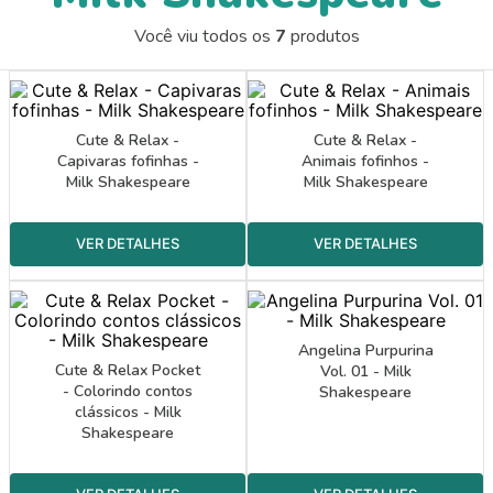
9
º
papel crepom 48cmx2m
Você viu todos os
7
produtos
10
º
guache
Cute & Relax -
Cute & Relax -
Capivaras fofinhas -
Animais fofinhos -
Milk Shakespeare
Milk Shakespeare
Angelina Purpurina
Cute & Relax Pocket
Vol. 01 - Milk
- Colorindo contos
Shakespeare
clássicos - Milk
Shakespeare