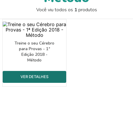
9
º
guache
Você viu todos os
1
produtos
10
º
pasta catálogo
Treine o seu Cérebro
para Provas - 1ª
Edição 2018 -
Método