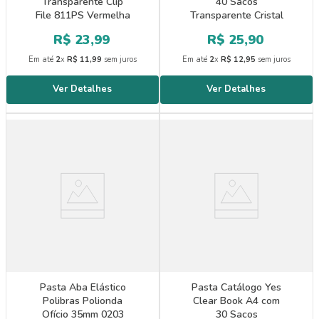
Transparente Clip
40 Sacos
File 811PS Vermelha
Transparente Cristal
R$
23
,
99
R$
25
,
90
Em até
2
x
R$
11
,
99
sem juros
Em até
2
x
R$
12
,
95
sem juros
Pasta Aba Elástico
Pasta Catálogo Yes
Polibras Polionda
Clear Book A4 com
Ofício 35mm 0203
30 Sacos