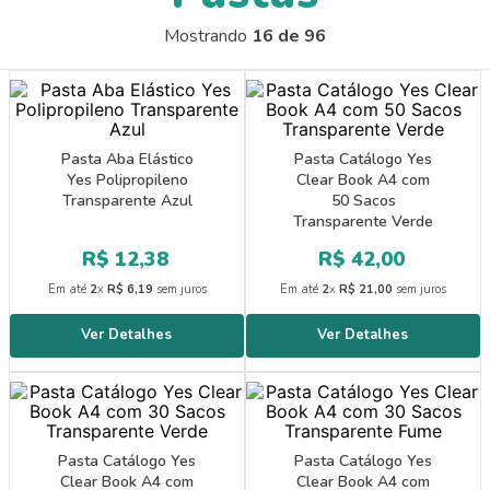
9
º
papel crepom 48cmx2m
Mostrando
16 de 96
10
º
guache
Pasta Aba Elástico
Pasta Catálogo Yes
Yes Polipropileno
Clear Book A4 com
Transparente Azul
50 Sacos
Transparente Verde
R$
12
,
38
R$
42
,
00
Em até
2
x
R$
6
,
19
sem juros
Em até
2
x
R$
21
,
00
sem juros
Pasta Catálogo Yes
Pasta Catálogo Yes
Clear Book A4 com
Clear Book A4 com