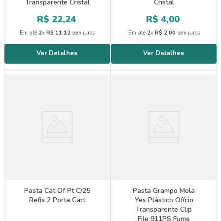
Transparente Cristal
Cristal
R$
22
,
24
R$
4
,
00
Em até
2
x
R$
11
,
12
sem juros
Em até
2
x
R$
2
,
00
sem juros
Pasta Cat Of Pt C/25
Pasta Grampo Mola
Refis 2 Porta Cart
Yes Plástico Ofício
Transparente Clip
File 911PS Fume