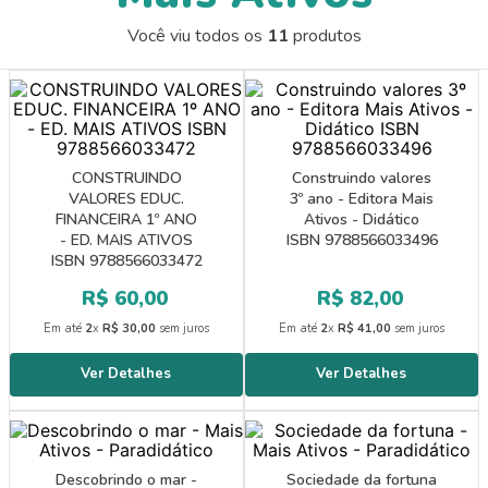
Você viu todos os
11
produtos
CONSTRUINDO
Construindo valores
VALORES EDUC.
3º ano - Editora Mais
FINANCEIRA 1º ANO
Ativos - Didático
- ED. MAIS ATIVOS
ISBN 9788566033496
ISBN 9788566033472
R$
60
,
00
R$
82
,
00
Em até
2
x
R$
30
,
00
sem juros
Em até
2
x
R$
41
,
00
sem juros
Descobrindo o mar -
Sociedade da fortuna