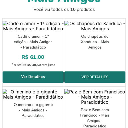
9
º
papel crepom 48cmx2m
Você viu todos os
16
produtos
10
º
guache
Cadê o amor - 1ª
Os chapéus do
edição - Mais Amigos
Xanduca - Mais
- Paradidático
Amigos
R$
61
,
00
Em até
2
x
R$
30
,
50
sem juros
O menino e o gigante
Paz e Bem com
- Mais Amigos -
Francisco - Mais
Paradidático
Amigos -
Paradidático