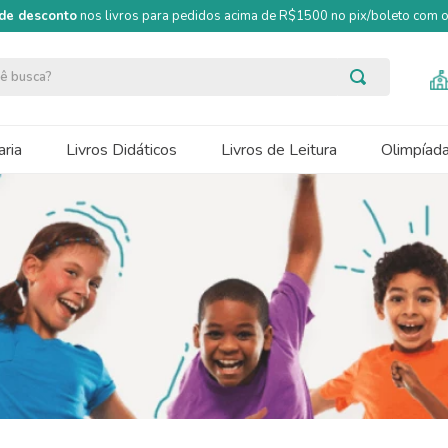
de desconto
nos livros para pedidos acima de R$1500 no pix/boleto com
ocê busca?
ria
Livros Didáticos
Livros de Leitura
Olimpíad