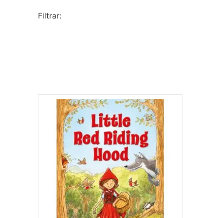
10
º
papel crepom 48cmx2m