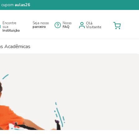
 o cupom
aulas26
Encontre
Seja nosso
Nosso
Olá
sua
parceiro
FAQ
Visitante
Instituição
as Acadêmicas