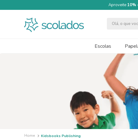
Aproveite
10% 
Olá, o que v
TERMOS MAIS BUSCADOS
1
º
quimica moderna
Escolas
Papela
2
º
segundo semestre
3
º
papel cartão fosco 240g 50x70
4
º
massa modelar acrilex soft 500g
5
º
caneta
6
º
cartolina dupla face
7
º
tinta guache 250ml
8
º
pincel
9
º
pincel escolar redondo amarelo
Kidsbooks Publishing