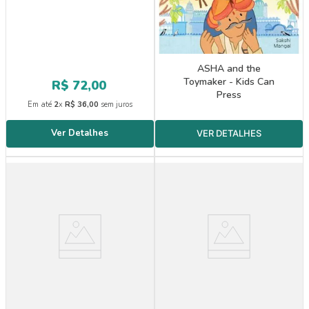
ASHA and the
Toymaker - Kids Can
R$
72
,
00
Press
Em até
2
x
R$
36
,
00
sem juros