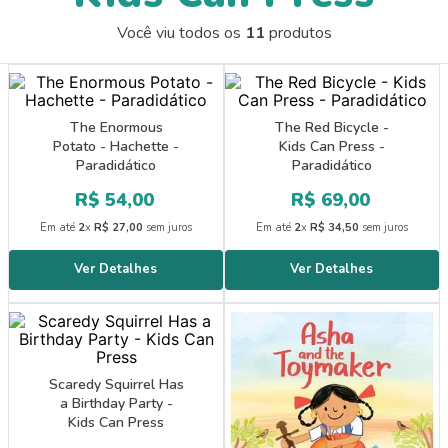
9
º
guache
Você viu todos os
11
produtos
10
º
pasta catálogo
The Enormous
The Red Bicycle -
Potato - Hachette -
Kids Can Press -
Paradidático
Paradidático
R$
54
,
00
R$
69
,
00
Em até
2
x
R$
27
,
00
sem juros
Em até
2
x
R$
34
,
50
sem juros
Scaredy Squirrel Has
a Birthday Party -
Kids Can Press