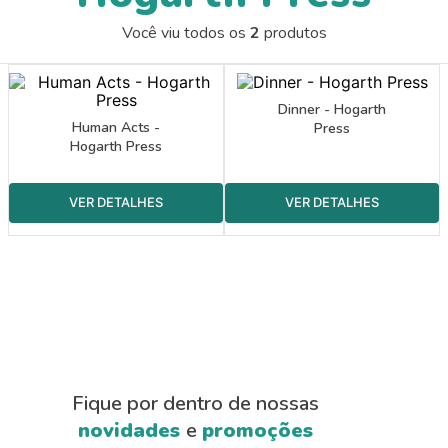
9
º
guache
Você viu todos os
2
produtos
10
º
pasta catálogo
Dinner - Hogarth
Human Acts -
Press
Hogarth Press
Fique por dentro de nossas
novidades
e
promoções