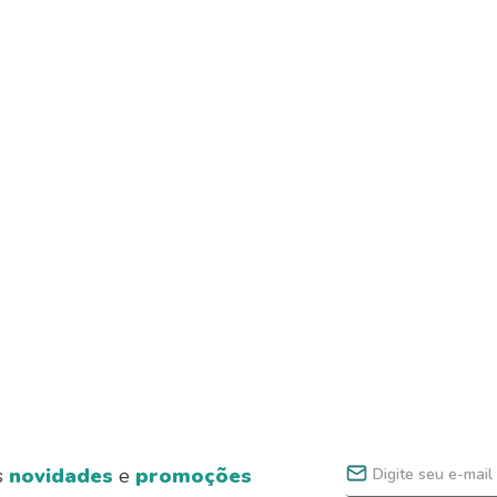
s
novidades
e
promoções