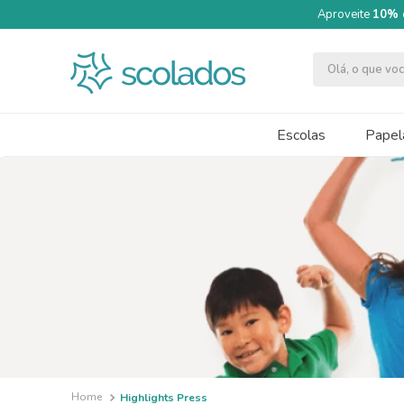
Aproveite
10% 
Olá, o que v
TERMOS MAIS BUSCADOS
1
º
quimica moderna
Escolas
Papela
2
º
segundo semestre
3
º
papel cartão fosco 240g 50x70
4
º
massa modelar acrilex soft 500g
5
º
caneta
6
º
cartolina dupla face
7
º
tinta guache 250ml
8
º
pincel
9
º
pincel escolar redondo amarelo
Highlights Press