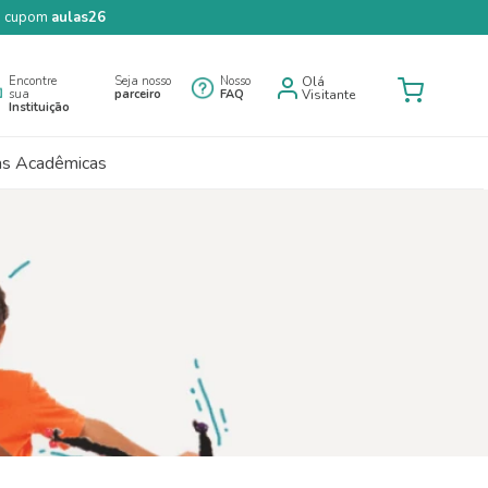
 o cupom
aulas26
Encontre
Seja nosso
Nosso
Olá
sua
parceiro
FAQ
Visitante
Instituição
as Acadêmicas