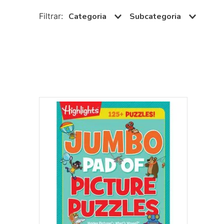
10
º
papel crepom 48cmx2m
Categoria
Subcategoria
Paradidáticos
Inglês