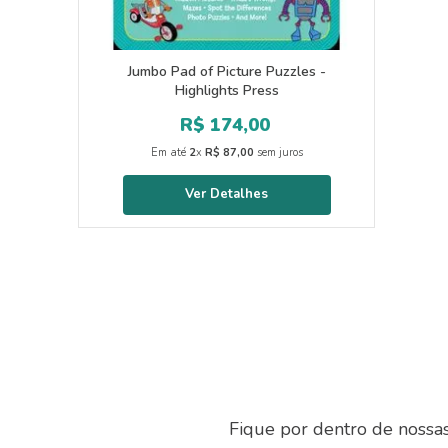
Jumbo Pad of Picture Puzzles -
Highlights Press
R$
174
,
00
Em até
2
x
R$
87
,
00
sem juros
Fique por dentro de nossa