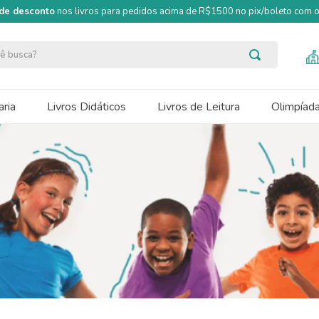
de desconto
nos livros para pedidos acima de R$1500 no pix/boleto com
ocê busca?
ria
Livros Didáticos
Livros de Leitura
Olimpíad