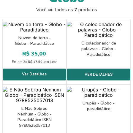
9
º
guache
Você viu todos os
7
produtos
10
º
pasta catálogo
Nuvem de terra -
O colecionador de
Globo - Paradidático
palavras - Globo -
R$
35
,
00
Paradidático
Em até
2
x
R$
17
,
50
sem juros
Urupês - Globo -
E Não Sobrou
paradidático
Nenhum - Globo -
Paradidático ISBN
9788525057013