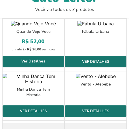
9
º
pincel escolar redondo amarelo
Você viu todos os
7
produtos
10
º
papel crepom 48cmx2m
Quando Vejo Você
Fábula Urbana
R$
52
,
00
Em até
2
x
R$
26
,
00
sem juros
Vento - Alebebe
Minha Danca Tem
Historia