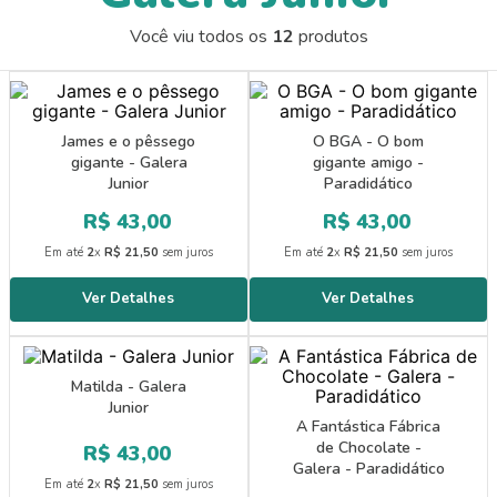
9
º
guache
Você viu todos os
12
produtos
10
º
pincel escolar redondo amarelo
James e o pêssego
O BGA - O bom
gigante - Galera
gigante amigo -
Junior
Paradidático
R$
43
,
00
R$
43
,
00
Em até
2
x
R$
21
,
50
sem juros
Em até
2
x
R$
21
,
50
sem juros
Matilda - Galera
Junior
A Fantástica Fábrica
de Chocolate -
R$
43
,
00
Galera - Paradidático
Em até
2
x
R$
21
,
50
sem juros