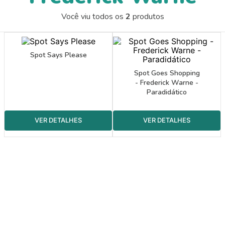
9
º
guache
Você viu todos os
2
produtos
10
º
pincel escolar redondo amarelo
Spot Says Please
Spot Goes Shopping
- Frederick Warne -
Paradidático