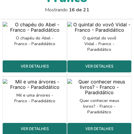
9
º
papel crepom 48cmx2m
Mostrando
16 de 21
10
º
guache
O chapéu do Abel -
O quintal do vovô
Franco - Paradidático
Vidal - Franco -
Paradidático
Mil e uma árvores -
Quer conhecer meus
Franco - Paradidático
livros? - Franco -
Paradidático