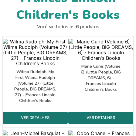
9
º
papel crepom 48cmx2m
Children's Books
10
º
guache
Você viu todos os
6
produtos
Marie Curie (Volume
Wilma Rudolph: My
6) (Little People, BIG
First Wilma Rudolph
DREAMS, 6) -
(Volume 27) (Little
Frances Lincoln
People, BIG DREAMS,
Children's Books
27) - Frances Lincoln
Children's Books