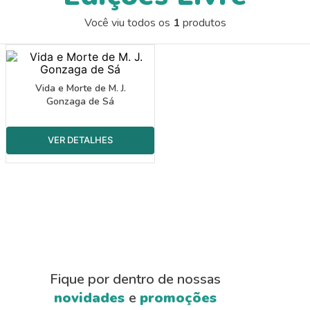
9
º
papel crepom 48cmx2m
Você viu todos os
1
produtos
10
º
guache
Vida e Morte de M. J.
Gonzaga de Sá
Fique por dentro de nossas
novidades
e
promoções