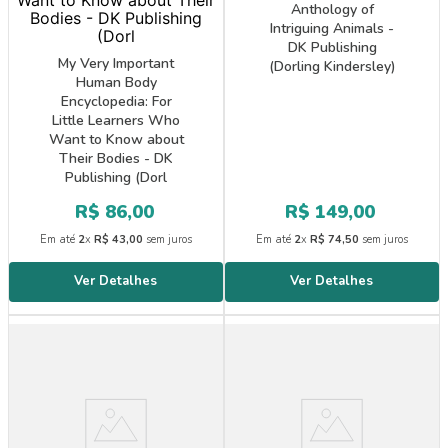
Anthology of
Intriguing Animals -
DK Publishing
My Very Important
(Dorling Kindersley)
Human Body
Encyclopedia: For
Little Learners Who
Want to Know about
Their Bodies - DK
Publishing (Dorl
R$
86
,
00
R$
149
,
00
Em até
2
x
R$
43
,
00
sem juros
Em até
2
x
R$
74
,
50
sem juros