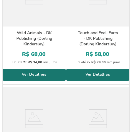
Wild Animals - DK
Touch and Feel: Farm
Publishing (Dorling
- DK Publishing
Kindersley)
(Dorling Kindersley)
R$
68
,
00
R$
58
,
00
Em até
2
x
R$
34
,
00
sem juros
Em até
2
x
R$
29
,
00
sem juros