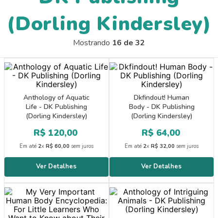
9
º
guache
(Dorling Kindersley)
10
º
pasta catálogo
Mostrando
16 de 32
Anthology of Aquatic
Dkfindout! Human
Life - DK Publishing
Body - DK Publishing
(Dorling Kindersley)
(Dorling Kindersley)
R$
120
,
00
R$
64
,
00
Em até
2
x
R$
60
,
00
sem juros
Em até
2
x
R$
32
,
00
sem juros