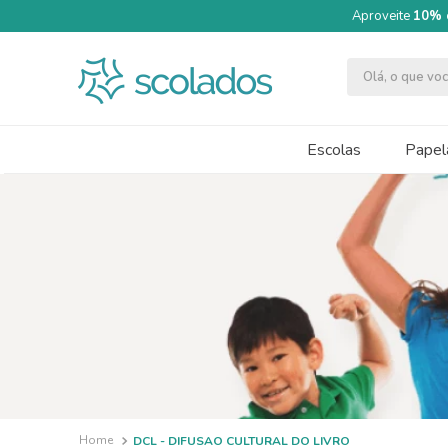
Aproveite
10% 
Olá, o que v
TERMOS MAIS BUSCADOS
1
º
quimica moderna
Escolas
Papela
2
º
massa modelar acrilex soft 500g
3
º
caneta
4
º
segundo semestre
5
º
papel cartão fosco 240g 50x70
6
º
cartolina dupla face
7
º
tinta guache 250ml
8
º
pincel
9
º
guache
DCL - DIFUSAO CULTURAL DO LIVRO