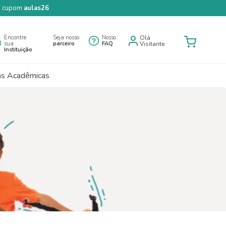
 o cupom
aulas26
Encontre
Seja nosso
Nosso
Olá
sua
parceiro
FAQ
Visitante
Instituição
as Acadêmicas