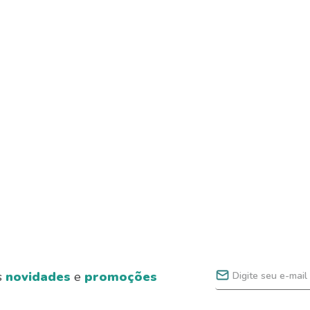
s
novidades
e
promoções