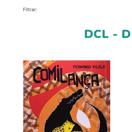
10
º
pasta catálogo
DCL - 