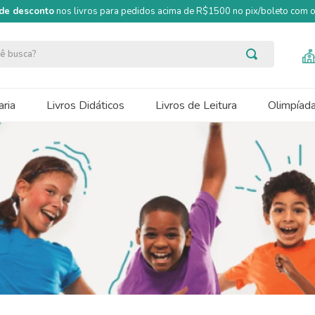
de desconto
nos livros para pedidos acima de R$1500 no pix/boleto com
ocê busca?
ria
Livros Didáticos
Livros de Leitura
Olimpíad