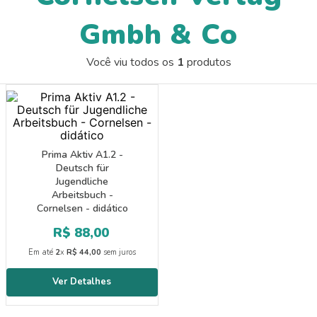
9
º
guache
Gmbh & Co
10
º
pincel escolar redondo amarelo
Você viu todos os
1
produtos
Prima Aktiv A1.2 -
Deutsch für
Jugendliche
Arbeitsbuch -
Cornelsen - didático
R$
88
,
00
Em até
2
x
R$
44
,
00
sem juros