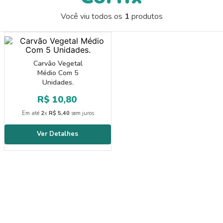
9
º
guache
Você viu todos os
1
produtos
10
º
papel crepom 48cmx2m
Carvão Vegetal
Médio Com 5
Unidades.
R$
10
,
80
Em até
2
x
R$
5
,
40
sem juros