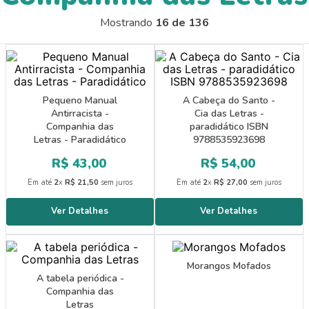
9
º
papel crepom 48cmx2m
Mostrando
16 de 136
10
º
guache
Pequeno Manual
A Cabeça do Santo -
Antirracista -
Cia das Letras -
Companhia das
paradidático ISBN
Letras - Paradidático
9788535923698
R$
43
,
00
R$
54
,
00
Em até
2
x
R$
21
,
50
sem juros
Em até
2
x
R$
27
,
00
sem juros
Morangos Mofados
A tabela periódica -
Companhia das
Letras