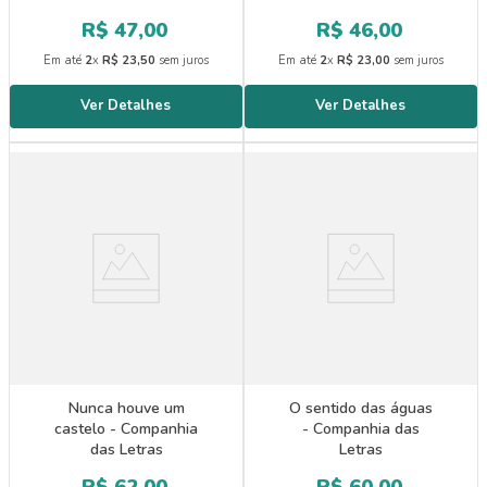
R$
47
,
00
R$
46
,
00
Em até
2
x
R$
23
,
50
sem juros
Em até
2
x
R$
23
,
00
sem juros
Nunca houve um
O sentido das águas
castelo - Companhia
- Companhia das
das Letras
Letras
R$
62
,
00
R$
60
,
00