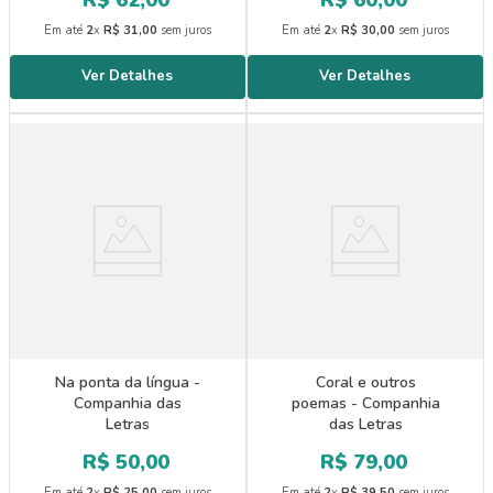
Em até
2
x
R$
31
,
00
sem juros
Em até
2
x
R$
30
,
00
sem juros
Na ponta da língua -
Coral e outros
Companhia das
poemas - Companhia
Letras
das Letras
R$
50
,
00
R$
79
,
00
Em até
2
x
R$
25
,
00
sem juros
Em até
2
x
R$
39
,
50
sem juros