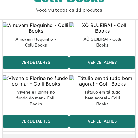
9
º
papel crepom 48cmx2m
Você viu todos os
11
produtos
10
º
guache
A nuvem Floquinho -
XÔ SUJEIRA! - Colli
Colli Books
Books
Vivene e Florine no
Tátulio em tá tudo
fundo do mar - Colli
bem agora! - Colli
Books
Books