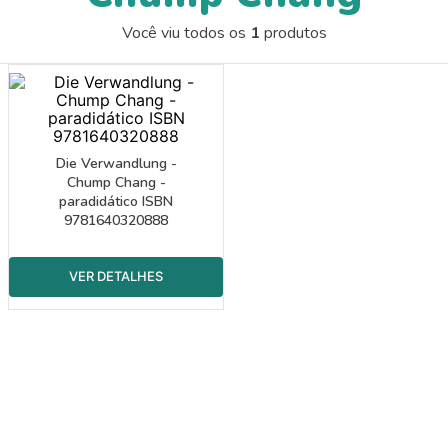
9
º
guache
Você viu todos os
1
produtos
10
º
pasta catálogo
Die Verwandlung -
Chump Chang -
paradidático ISBN
9781640320888