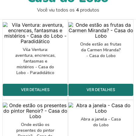
9
º
guache
Você viu todos os
4
produtos
10
º
pasta catálogo
Onde estão as frutas
Vila Ventura:
da Carmen Miranda?
aventura, encrencas,
- Casa do Lobo
fantasmas e
mistérios - Casa do
Lobo - Paradidático
Abra a janela - Casa
Onde estão os
do Lobo
presentes do pintor