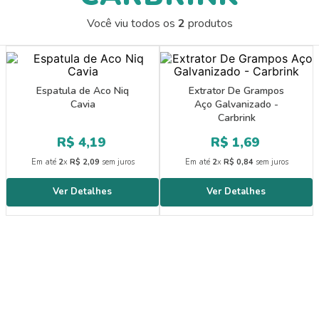
9
º
guache
Você viu todos os
2
produtos
10
º
pasta catálogo
Espatula de Aco Niq
Extrator De Grampos
Cavia
Aço Galvanizado -
Carbrink
R$
4
,
19
R$
1
,
69
Em até
2
x
R$
2
,
09
sem juros
Em até
2
x
R$
0
,
84
sem juros