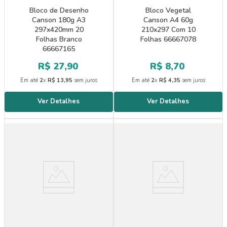
Bloco de Desenho
Bloco Vegetal
Canson 180g A3
Canson A4 60g
297x420mm 20
210x297 Com 10
Folhas Branco
Folhas 66667078
66667165
R$
27
,
90
R$
8
,
70
Em até
2
x
R$
13
,
95
sem juros
Em até
2
x
R$
4
,
35
sem juros