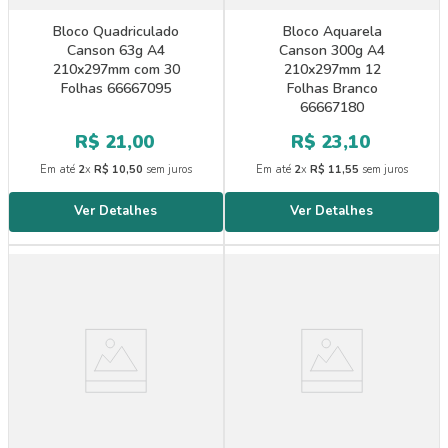
Bloco Quadriculado
Bloco Aquarela
Canson 63g A4
Canson 300g A4
210x297mm com 30
210x297mm 12
Folhas 66667095
Folhas Branco
66667180
R$
21
,
00
R$
23
,
10
Em até
2
x
R$
10
,
50
sem juros
Em até
2
x
R$
11
,
55
sem juros