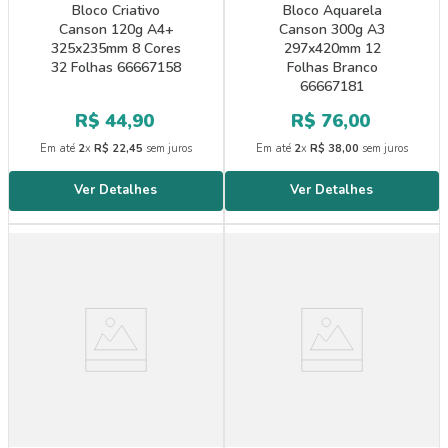
Bloco Criativo
Bloco Aquarela
Canson 120g A4+
Canson 300g A3
325x235mm 8 Cores
297x420mm 12
32 Folhas 66667158
Folhas Branco
66667181
R$
44
,
90
R$
76
,
00
Em até
2
x
R$
22
,
45
sem juros
Em até
2
x
R$
38
,
00
sem juros