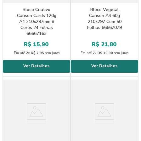
Bloco Criativo
Bloco Vegetal
Canson Cards 120g
Canson A4 60g
A4 210x297mm 8
210x297 Com 50
Cores 24 Folhas
Folhas 66667079
66667163
R$
15
,
90
R$
21
,
80
Em até
2
x
R$
7
,
95
sem juros
Em até
2
x
R$
10
,
90
sem juros