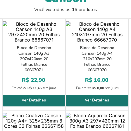
9
º
pincel escolar redondo amarelo
Você viu todos os
15
produtos
10
º
papel crepom 48cmx2m
Bloco de Desenho
Bloco de Desenho
Canson 140g A3
Canson 140g A4
297x420mm 20
210x297mm 20
Folhas Branco
Folhas Branco
66667071
66667070
R$
22
,
90
R$
16
,
00
Em até
2
x
R$
11
,
45
sem juros
Em até
2
x
R$
8
,
00
sem juros