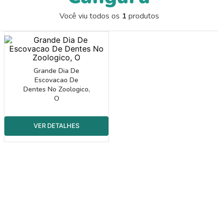
9
º
guache
Você viu todos os
1
produtos
10
º
bernoulli
Grande Dia De
Escovacao De
Dentes No Zoologico,
O