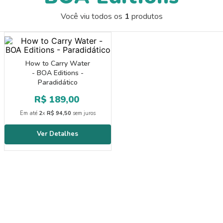
9
º
papel crepom 48cmx2m
Você viu todos os
1
produtos
10
º
guache
How to Carry Water
- BOA Editions -
Paradidático
R$
189
,
00
Em até
2
x
R$
94
,
50
sem juros