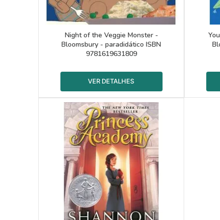
Night of the Veggie Monster -
You
Bloomsbury - paradidático ISBN
Bl
9781619631809