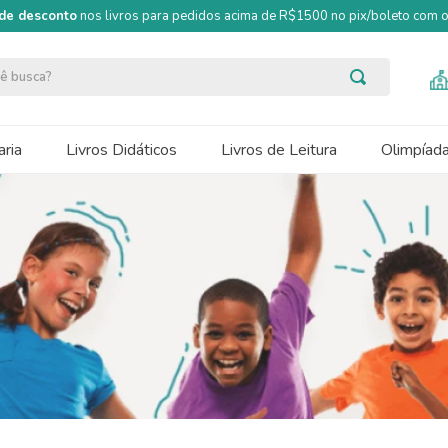
de desconto
nos livros para pedidos acima de R$1500 no pix/boleto com
ocê busca?
ria
Livros Didáticos
Livros de Leitura
Olimpíad