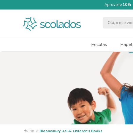
Aproveite
10% 
Olá, o que v
TERMOS MAIS BUSCADOS
1
º
quimica moderna
Escolas
Papela
2
º
segundo semestre
3
º
papel cartão fosco 240g 50x70
4
º
massa modelar acrilex soft 500g
5
º
caneta
6
º
cartolina dupla face
7
º
tinta guache 250ml
8
º
pincel
9
º
papel crepom 48cmx2m
Bloomsbury U.S.A. Children's Books