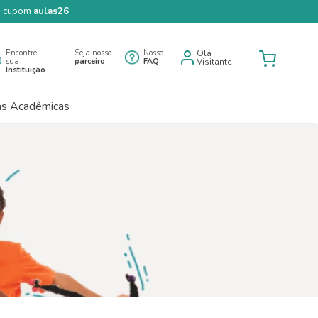
 o cupom
aulas26
Encontre
Seja nosso
Nosso
Olá
sua
parceiro
FAQ
Visitante
Instituição
as Acadêmicas