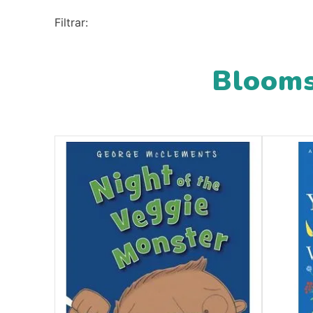
10
º
guache
Blooms